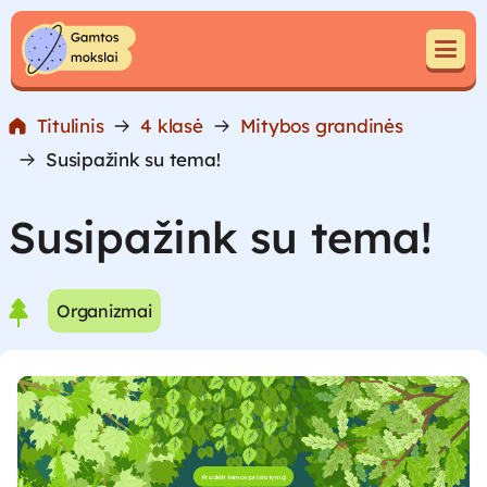
Pereiti prie turinio
Pereiti prie turinio
Titulinis
4 klasė
Mitybos grandinės
Susipažink su tema!
Susipažink su tema!
Organizmai