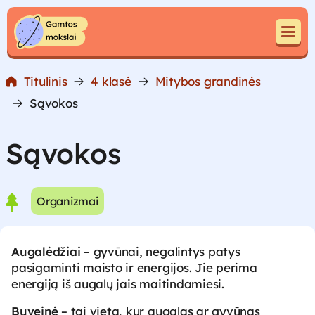
Pereiti prie turinio
Pereiti prie turinio
Titulinis
4 klasė
Mitybos grandinės
Sąvokos
Sąvokos
Organizmai
Augalėdžiai
– gyvūnai, negalintys patys
pasigaminti maisto ir energijos. Jie perima
energiją iš augalų jais maitindamiesi.
Buveinė
– tai vieta, kur augalas ar gyvūnas