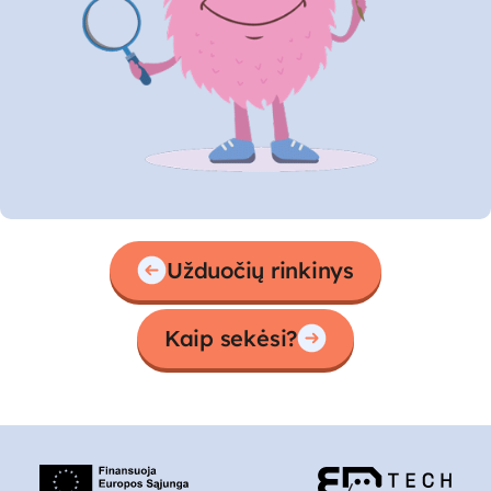
Užduočių rinkinys
Kaip sekėsi?