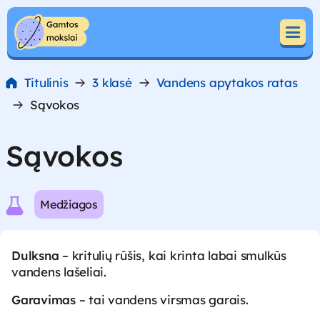
Pereiti prie turinio
Pereiti prie turinio
Titulinis
3 klasė
Vandens apytakos ratas
Sąvokos
Sąvokos
Medžiagos
Dulksna
– kritulių rūšis, kai krinta labai smulkūs
vandens lašeliai.
Garavimas
– tai vandens virsmas garais.