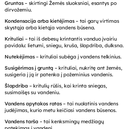
Gruntas
–
skirtingi Žemės sluoksniai, esantys po
dirvožemiu.
Kondensacija arba kietėjimas
– tai garų virtimas
skystąja arba kietąja vandens būsena.
Krituliai
– tai iš debesų krintantis vanduo įvairiu
pavidalu: lietumi, sniegu, kruša, šlapdriba, dulksna.
Nutekėjimas
– krituliai subėga į vandens telkinius.
Susigėrimas į gruntą
– krituliai, nukritę ant žemės,
susigeria į ją ir patenka į požeminius vandenis.
Šlapdriba
– kritulių rūšis, kai krinta sniegas,
susimaišęs su vandeniu.
Vandens apytakos ratas
– tai nuolatinis vandens
judėjimas, kurio metu keičiasi vandens būsenos.
Vandens tarša
– tai kenksmingų medžiagų
patekimas į vandenį.