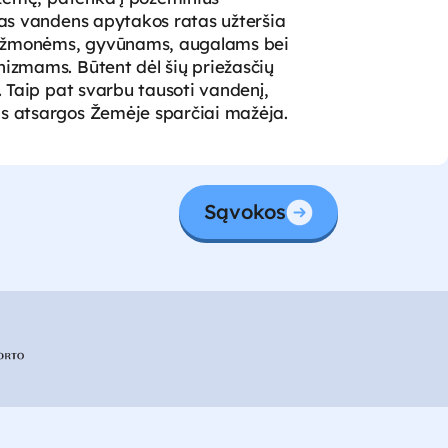
tas vandens apytakos ratas užteršia
ia žmonėms, gyvūnams, augalams bei
izmams. Būtent dėl šių priežasčių
. Taip pat svarbu tausoti vandenį,
s atsargos Žemėje sparčiai mažėja.
Sąvokos