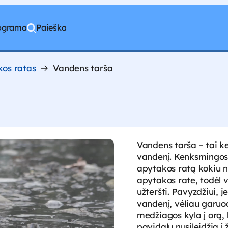
rograma
Paieška
os ratas
Vandens tarša
Vandens tarša – tai 
vandenį. Kenksmingos
apytakos ratą kokiu n
apytakos rate, todėl 
užteršti. Pavyzdžiui,
vandenį, vėliau garu
medžiagos kyla į orą, k
pavidalu nusileidžia į