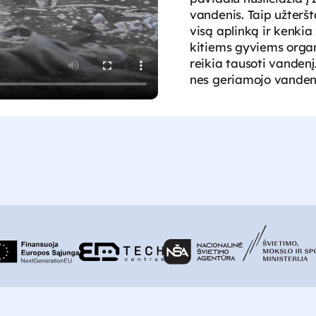
vandenis. Taip užterš
visą aplinką ir kenk
kitiems gyviems organ
reikia tausoti vandenį
nes geriamojo vanden