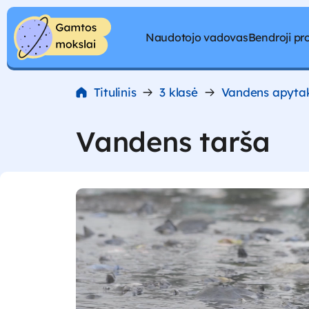
Pereiti prie turinio
Naudotojo vadovas
Bendroji p
Pereiti prie turinio
Titulinis
3 klasė
Vandens apytak
Vandens tarša