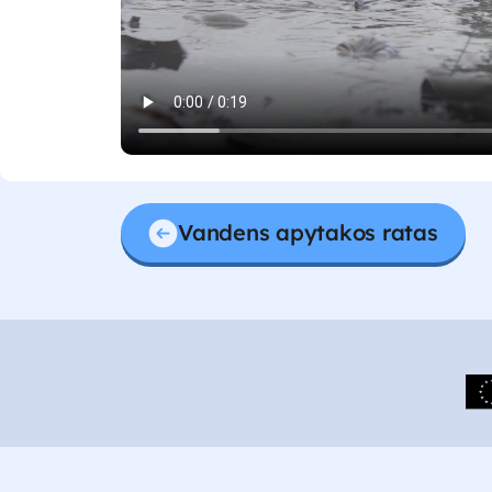
Vandens apytakos ratas