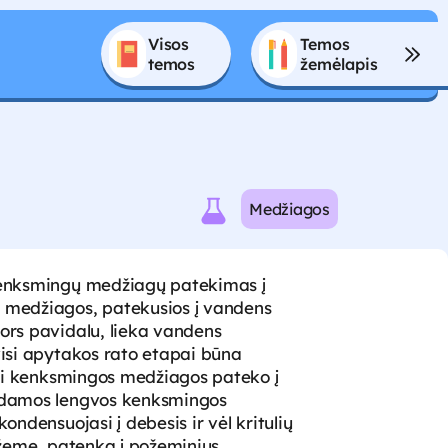
Visos 
Temos 
temos
žemėlapis
Medžiagos
kenksmingų medžiagų patekimas į
 medžiagos, patekusios į vandens
ors pavidalu, lieka vandens
visi apytakos rato etapai būna
 jei kenksmingos medžiagos pateko į
odamos lengvos kenksmingos
ondensuojasi į debesis ir vėl kritulių
 žemę, patenka į požeminius