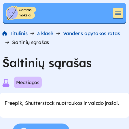
Pereiti prie turinio
Pereiti prie turinio
Titulinis
3 klasė
Vandens apytakos ratas
Šaltinių sąrašas
Šaltinių sąrašas
Medžiagos
Freepik, Shutterstock nuotraukos ir vaizdo įrašai.