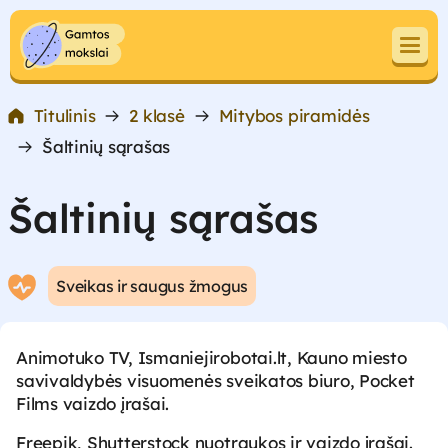
Pereiti prie turinio
Pereiti prie turinio
Titulinis
2 klasė
Mitybos piramidės
Šaltinių sąrašas
Šaltinių sąrašas
Sveikas ir saugus žmogus
Animotuko TV, Ismaniejirobotai.lt, Kauno miesto
savivaldybės visuomenės sveikatos biuro, Pocket
Films vaizdo įrašai.
Freepik, Shutterstock nuotraukos ir vaizdo įrašai.