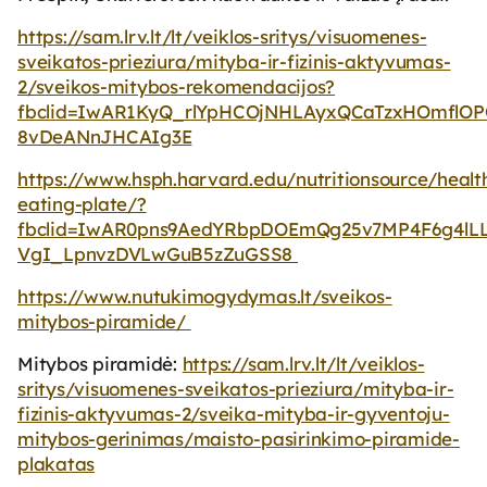
https://sam.lrv.lt/lt/veiklos-sritys/visuomenes-
sveikatos-prieziura/mityba-ir-fizinis-aktyvumas-
2/sveikos-mitybos-rekomendacijos?
fbclid=IwAR1KyQ_rlYpHCOjNHLAyxQCaTzxHOmflO
8vDeANnJHCAIg3E
https://www.hsph.harvard.edu/nutritionsource/healt
eating-plate/?
fbclid=IwAR0pns9AedYRbpDOEmQg25v7MP4F6g4lLL
VgI_LpnvzDVLwGuB5zZuGSS8
https://www.nutukimogydymas.lt/sveikos-
mitybos-piramide/
Mitybos piramidė:
https://sam.lrv.lt/lt/veiklos-
sritys/visuomenes-sveikatos-prieziura/mityba-ir-
fizinis-aktyvumas-2/sveika-mityba-ir-gyventoju-
mitybos-gerinimas/maisto-pasirinkimo-piramide-
plakatas