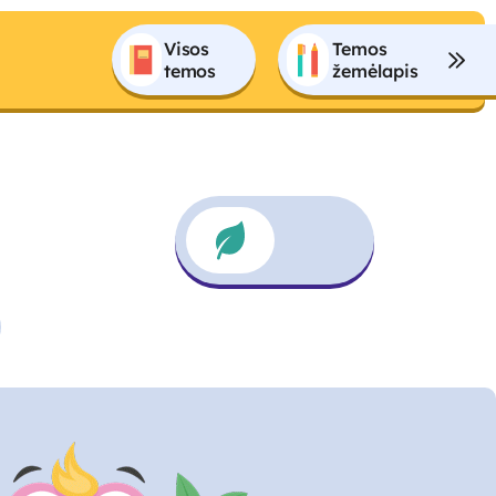
Visos 
Temos 
temos
žemėlapis