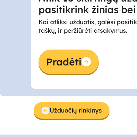
pasitikrink žinias be
Kai atliksi užduotis, galėsi pasitik
taškų, ir peržiūrėti atsakymus.
Pradėti
Užduočių rinkinys