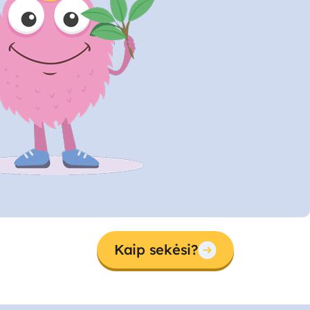
Kaip sekėsi?