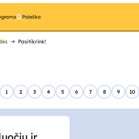
rograma
Paieška
dės
Pasitikrink!
1
2
3
4
5
6
7
8
9
10
duočių ir