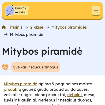
Pereiti prie turinio
Pereiti prie turinio
Titulinis
2 klasė
Mitybos piramidės
Mitybos piramidė
Mitybos piramidė
Sveikas ir saugus žmogus
Mitybos piramidė
apima 5 pagrindines maisto
produktų
grupes: grūdų produktai, daržovės,
vaisiai ir uogos, pieno produktai,
riebalai
, mėsa,
žuvis ir kiaušiniai. Neriebūs ir nesaldūs duonos,