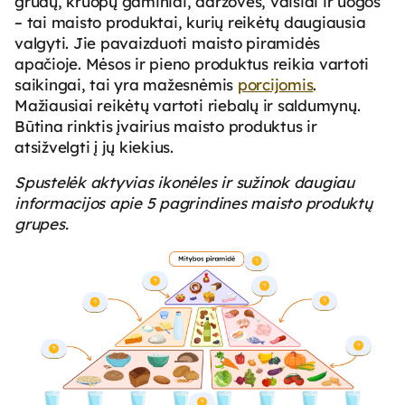
grūdų, kruopų gaminiai, daržovės, vaisiai ir uogos
– tai maisto produktai, kurių reikėtų daugiausia
valgyti. Jie pavaizduoti maisto piramidės
apačioje. Mėsos ir pieno produktus reikia vartoti
saikingai, tai yra mažesnėmis
porcijomis
.
Mažiausiai reikėtų vartoti riebalų ir saldumynų.
Būtina rinktis įvairius maisto produktus ir
atsižvelgti į jų kiekius.
Spustelėk aktyvias ikonėles ir sužinok daugiau
informacijos apie 5 pagrindines maisto produktų
grupes.