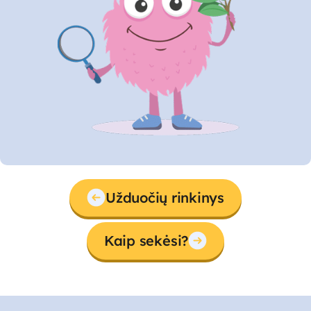
Užduočių rinkinys
Kaip sekėsi?