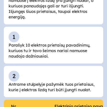
namuose į elektros lizdą yra įjungti nuolat, o
kuriuos panaudojęs gali ar turi išjungti.
Išjungęs šiuos prietaisus, taupai elektros
energiją.
1
Parašyk 10 elektros prietaisų pavadinimų,
kuriuos tu ir tavo šeimos nariai namuose
naudoja dažniausiai.
2
Antrame stulpelyje pažymėk tuos prietaisus,
kurie į elektros lizdą turi būti įjungti nuolat.
Nr.
Elektrinio prietaiso pavad