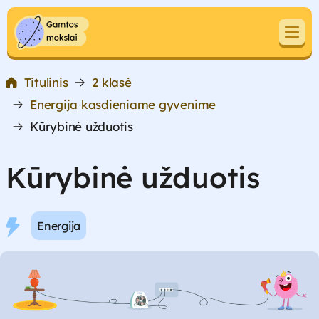
Pereiti prie turinio
Pereiti prie turinio
Titulinis
2 klasė
Energija kasdieniame gyvenime
Kūrybinė užduotis
Kūrybinė užduotis
Energija