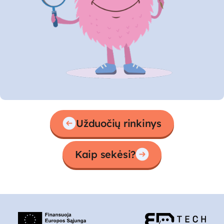
Užduočių rinkinys
Kaip sekėsi?