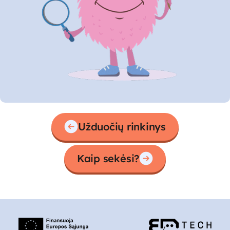
Užduočių rinkinys
Kaip sekėsi?