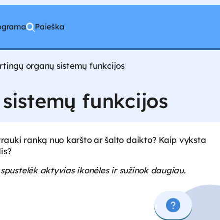
rograma
Paieška
rtingų organų sistemų funkcijos
 sistemų funkcijos
itrauki ranką nuo karšto ar šalto daikto? Kaip vyksta
is?
s, spustelėk aktyvias ikonėles ir sužinok daugiau.