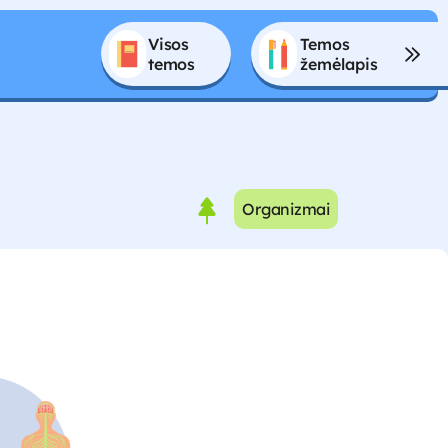
Visos 
Temos 
temos
žemėlapis
Organizmai