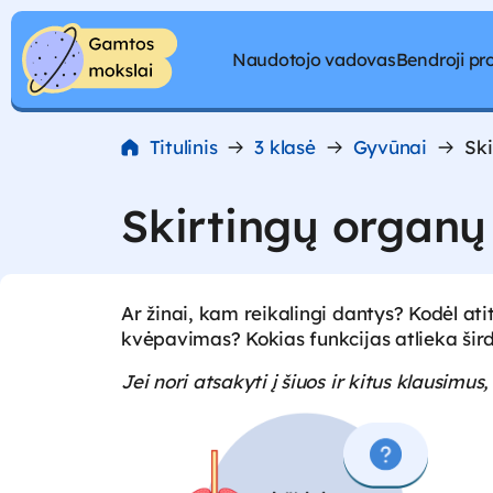
Pereiti prie turinio
Naudotojo vadovas
Bendroji p
Pereiti prie turinio
Titulinis
3 klasė
Gyvūnai
Ski
Skirtingų organų
Ar žinai, kam reikalingi dantys? Kodėl at
kvėpavimas? Kokias funkcijas atlieka šird
Jei nori atsakyti į šiuos ir kitus klausimu