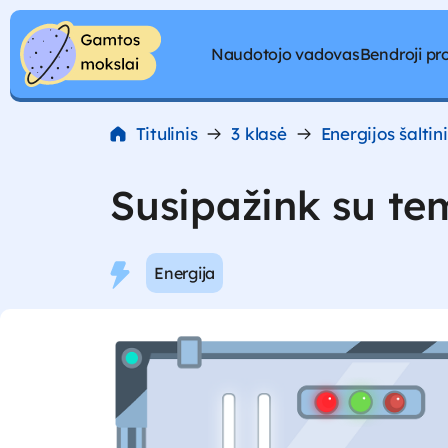
Pereiti prie turinio
Naudotojo vadovas
Bendroji p
Pereiti prie turinio
Titulinis
3 klasė
Energijos šaltin
Susipažink su te
Energija