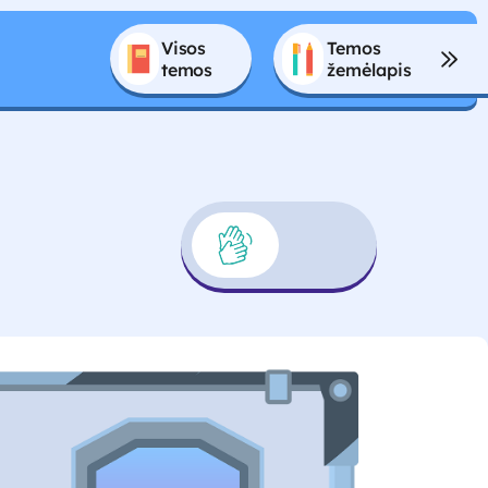
Visos 
Temos 
temos
žemėlapis