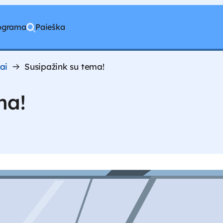
rograma
Paieška
iai
Susipažink su tema!
ma!