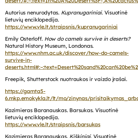
desert/#:~:text=In%20A%20Desert%3F-,A%20cactus
Autorius nenurodytas.
Kupranugariniai
. Visuotinė
lietuvių enciklopedija.
https://www.vle.lt/straipsnis/kupranugariniai
Emily Osterloff.
How do camels survive in deserts?
Natural History Museum, Londonas.
https://www.nhm.ac.uk/discover/how-do-camels-
survive-in-
deserts.html#:~:text=Desert%20sand%20can%20be%
Freepik, Shutterstock nuotraukos ir vaizdo įrašai.
https://gamta5-
6.mkp.emokykla.lt/lt/mo/zinynas/prisitaikymas_ar
Kazimieras Baranauskas. Barsukas. Visuotinė
lietuvių enciklopedija.
https://www.vle.lt/straipsnis/barsukas
Kazimieras Baranauskas.
Kiškiniai
. Visuotinė