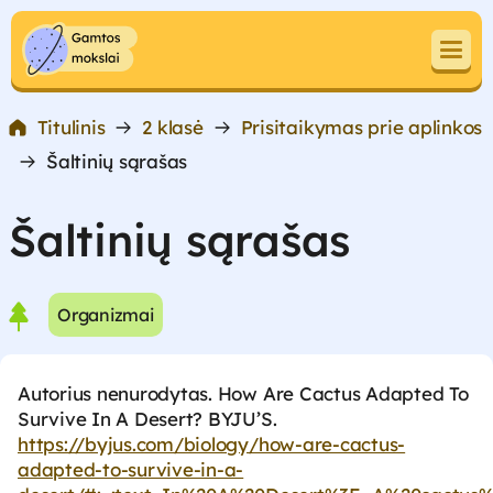
Pereiti prie turinio
Pereiti prie turinio
Titulinis
2 klasė
Prisitaikymas prie aplinkos
Šaltinių sąrašas
Šaltinių sąrašas
Organizmai
Autorius nenurodytas. How Are Cactus Adapted To
Survive In A Desert? BYJU’S.
https://byjus.com/biology/how-are-cactus-
adapted-to-survive-in-a-