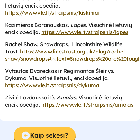
lietuvių enciklopedija.
https://www.vle.lt/straipsnis/kiskiniai
Kazimieras Baranauskas.
Lapės
. Visuotinė lietuvių
enciklopedija.
https://www.vle.lt/straipsnis/lapes
Rachel Shaw. Snowdrops. Lincolnshire Wildlife
Trust.
https://www.lincstrust.org.uk/blog/rachel-
shaw/snowdrops#:~:text=Snowdrops%20are%20tough%
Vytautas Dvareckas ir Regimantas Šleinys.
Dykuma. Visuotinė lietuvių enciklopedija.
https://www.vle.lt/straipsnis/dykuma
Živilė Lazdauskaitė.
Amalas
. Visuotinė lietuvių
enciklopedija.
https://www.vle.lt/straipsnis/amalas
Kaip sekėsi?