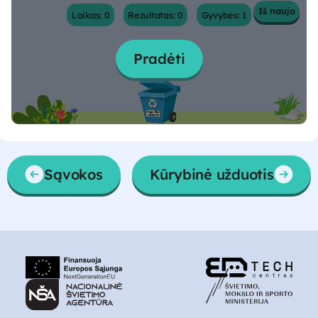
Iš naujo
Laikas: 0
Rezultatas: 0
Gyvybės: 1
Pradėti
Sąvokos
Kūrybinė užduotis