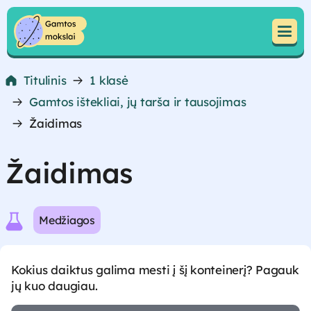
Pereiti prie turinio
Pereiti prie turinio
Titulinis
1 klasė
Gamtos ištekliai, jų tarša ir tausojimas
Žaidimas
Žaidimas
Medžiagos
Kokius daiktus galima mesti į šį konteinerį? Pagauk
jų kuo daugiau.