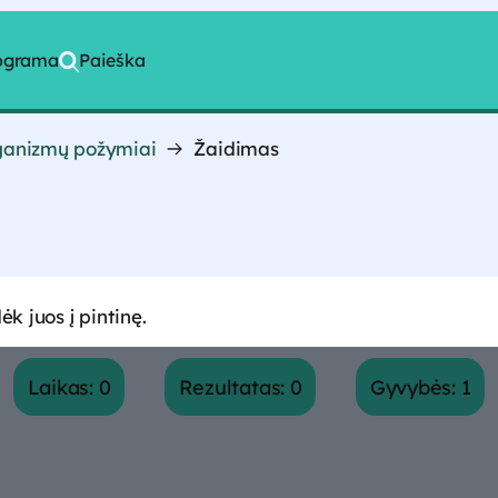
rograma
Paieška
ganizmų požymiai
Žaidimas
 juos į pintinę.
Laikas: 0
Rezultatas: 0
Gyvybės: 1