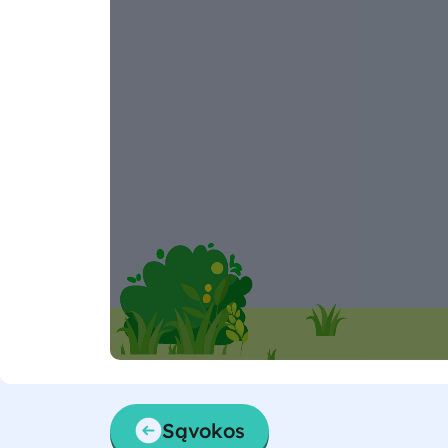
Sąvokos