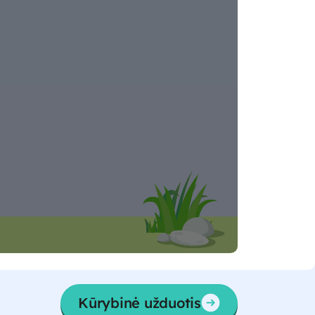
Kūrybinė užduotis