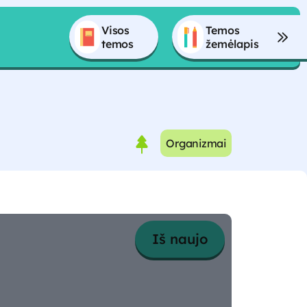
Visos 
Temos 
temos
žemėlapis
Organizmai
Iš naujo