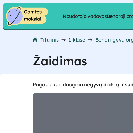
Pereiti prie turinio
Naudotojo vadovas
Bendroji p
Pereiti prie turinio
Titulinis
1 klasė
Bendri gyvų or
Žaidimas
Pagauk kuo daugiau negyvų daiktų ir sudėk