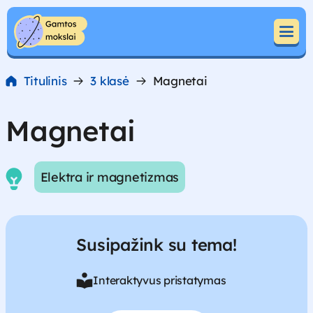
Pereiti prie turinio
Pereiti prie turinio
Titulinis
3 klasė
Magnetai
Magnetai
Elektra ir magnetizmas
Susipažink su tema!
Interaktyvus pristatymas